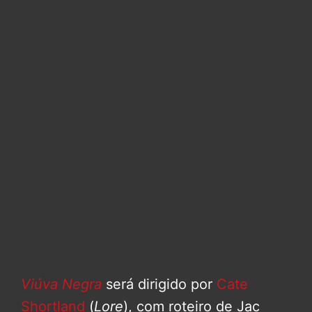
Viúva Negra
será dirigido por
Cate
Shortland
(
Lore
), com roteiro de Jac