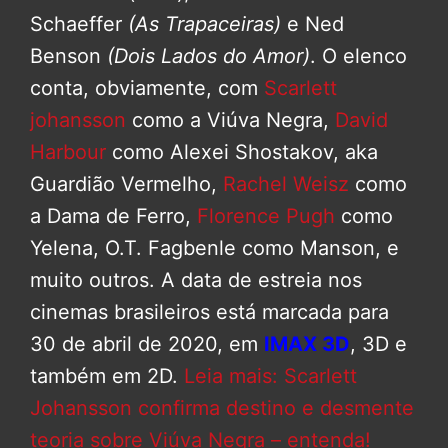
Schaeffer
(As Trapaceiras)
e Ned
Benson
(Dois Lados do Amor)
. O elenco
conta, obviamente, com
Scarlett
johansson
como a Viúva Negra,
David
Harbour
como Alexei Shostakov, aka
Guardião Vermelho,
Rachel Weisz
como
a Dama de Ferro,
Florence Pugh
como
Yelena, O.T. Fagbenle como Manson, e
muito outros. A data de estreia nos
cinemas brasileiros está marcada para
30 de abril de 2020, em
IMAX 3D
, 3D e
também em 2D.
Leia mais: Scarlett
Johansson confirma destino e desmente
teoria sobre Viúva Negra – entenda!