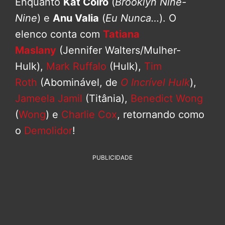
Enquanto
Kat Coiro
(
Brooklyn Nine-
Nine
) e
Anu Valia
(
Eu Nunca…
). O
elenco conta com
Tatiana
Maslany
(Jennifer Walters/Mulher-
Hulk),
Mark Ruffalo
(Hulk),
Tim
Roth
(Abominável, de
O Incrível Hulk
),
Jameela Jamil
(Titânia),
Benedict Wong
(
Wong
) e
Charlie Cox
, retornando como
o
Demolidor
!
PUBLICIDADE