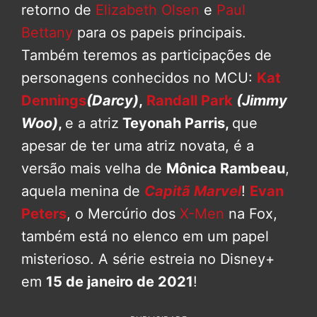
retorno de
Elizabeth Olsen
e
Paul
Bettany
para os papeis principais.
Também teremos as participações de
personagens conhecidos no MCU:
Kat
Dennings
(Darcy)
,
Randall Park
(Jimmy
Woo)
,
e a atriz
Teyonah Parris,
que
apesar de ter uma atriz novata, é a
versão mais velha de
Mônica Rambeau
,
aquela menina de
Capitã Marvel
!
Evan
Peters
, o Mercúrio dos
X-Men
na Fox,
também está no elenco em um papel
misterioso. A série estreia no Disney+
em
15 de janeiro de 2021
!