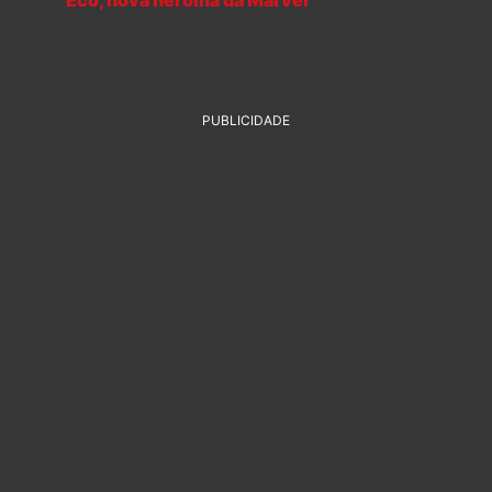
Eco, nova heroína da Marvel
PUBLICIDADE