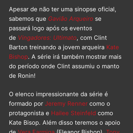
Apesar de não ter uma sinopse oficial,
sabemos que
Gavião Arqueiro
se
passará logo após os eventos
de
Vingadores: Ultimato
, com Clint
Barton treinando a jovem arqueira
Kate
Bishop
. A série irá também mostrar mais
do período onde Clint assumiu o manto
de Ronin!
O elenco impressionante da série é
formado por
Jeremy Renner
como o
protagonista e
Hailee Steinfeld
como
Kate Bisop. Além disso teremos o apoio
de
Vera Farmiga
(Eleanor Bishop),
Tony