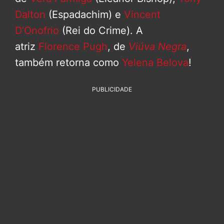
Dalton
(Espadachim) e
Vincent
D’Onofrio
(Rei do Crime). A
atriz
Florence Pugh
, de
Viúva Negra
,
também retorna como
Yelena Belova
!
PUBLICIDADE