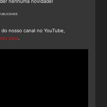
rder nenhuma novidade!
PUBLICIDADE
o do nosso canal no YouTube,
ndo aqui
.