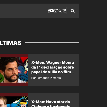
LTIMAS
X-Men: Wagner Moura
dá 1ª declaração sobre
papel de vilão no filme
da Marvel
Por Fernando Pimenta
X-Men: Novo ator do
Ciclope é finalmente