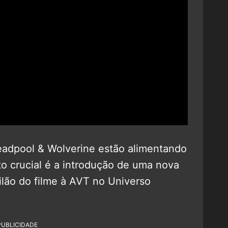
eadpool & Wolverine estão alimentando
o crucial é a introdução de uma nova
vilão do filme à AVT no Universo
PUBLICIDADE