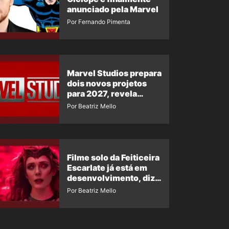
anunciado pela Marvel
Por Fernando Pimenta
Marvel Studios prepara
dois novos projetos
para 2027, revela
insider
Por Beatriz Mello
Filme solo da Feiticeira
Escarlate já está em
desenvolvimento, diz
insider
Por Beatriz Mello