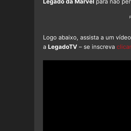
Legado da Marvel
para não pe
Logo abaixo, assista a um víde
a
LegadoTV
– se inscreva
clica