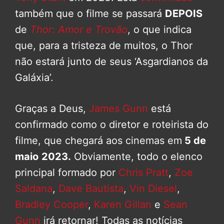
também que o filme se passará
DEPOIS
de
Thor: Amor e Trovão
, o que indica
que, para a tristeza de muitos, o Thor
não estará junto de seus ‘Asgardianos da
Galáxia’.
Graças a Deus,
James Gunn
está
confirmado como o diretor e roteirista do
filme, que chegará aos cinemas em
5 de
maio
2023.
Obviamente, todo o elenco
principal formado por
Chris Pratt
,
Zoe
Saldana
,
Dave Bautista
,
Vin Diesel
,
Bradley Cooper
,
Karen Gillan
e
Sean
Gunn
irá retornar! Todas as notícias