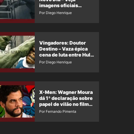
imagens oficiais
descartadas do Hulk
Por Diego Henrique
Cinza no filme
Vingadores: Doutor
Destino – Vaza épica
cena de luta entre Hulk
e o Coisa
Por Diego Henrique
X-Men: Wagner Moura
dá 1ª declaração sobre
papel de vilão no filme
da Marvel
Por Fernando Pimenta