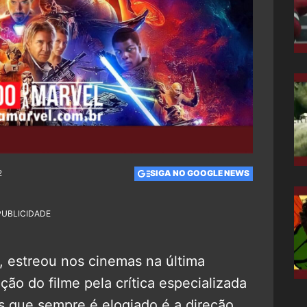
2
SIGA NO GOOGLE NEWS
PUBLICIDADE
, estreou nos cinemas na última
ão do filme pela crítica especializada
es que sempre é elogiado é a direção