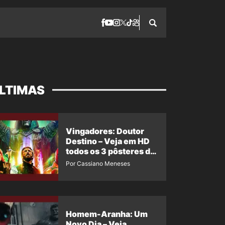
LTIMAS
Vingadores: Doutor
Destino – Veja em HD
todos os 3 pôsteres de
‘Doomsday’ + 1 imagem
Por Cassiano Meneses
oficial com os 26
heróis do filme
Homem-Aranha: Um
Novo Dia – Veja