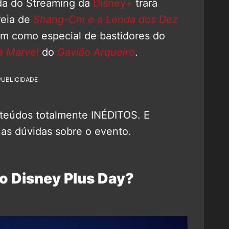
ida do Streaming da
Disney+
trará
reia de
Shang-Chi e a Lenda dos Dez
im como especial de bastidores do
a Marvel
do
Gavião Arqueiro
.
PUBLICIDADE
teúdos totalmente INÉDITOS. E
uas dúvidas sobre o evento.
 o Disney Plus Day?