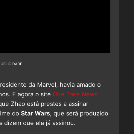
PUBLICIDADE
presidente da Marvel, havia amado o
nos. E agora o site
One Take News
que Zhao está prestes a assinar
filme do
Star Wars
, que será produzido
s dizem que ela já assinou.