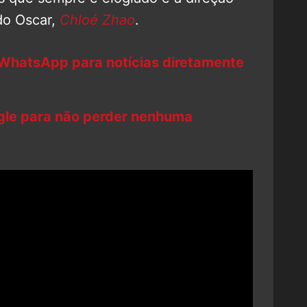
do Oscar,
Chloé Zhao
.
 WhatsApp para notícias diretamente
ogle para não perder nenhuma