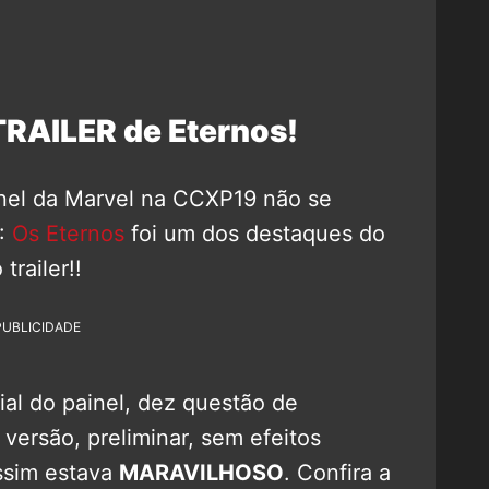
TRAILER de Eternos!
inel da Marvel na CCXP19 não se
:
Os Eternos
foi um dos destaques do
trailer!!
PUBLICIDADE
ial do painel, dez questão de
 versão, preliminar, sem efeitos
assim estava
MARAVILHOSO
. Confira a