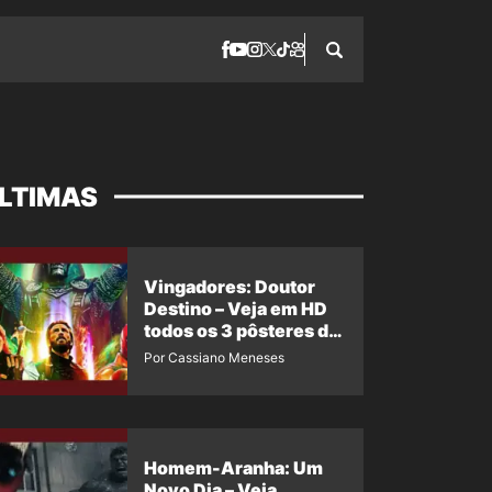
LTIMAS
Vingadores: Doutor
Destino – Veja em HD
todos os 3 pôsteres de
‘Doomsday’ + 1 imagem
Por Cassiano Meneses
oficial com os 26
heróis do filme
Homem-Aranha: Um
Novo Dia – Veja