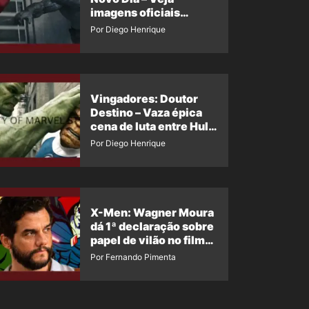
imagens oficiais
descartadas do Hulk
Por Diego Henrique
Cinza no filme
Vingadores: Doutor
Destino – Vaza épica
cena de luta entre Hulk
e o Coisa
Por Diego Henrique
X-Men: Wagner Moura
dá 1ª declaração sobre
papel de vilão no filme
da Marvel
Por Fernando Pimenta