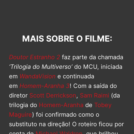
MAIS SOBRE O FILME:
Doutor Estranho 2
faz parte da chamada
‘Trilogia do Multiverso’
do MCU, iniciada
em
WandaVision
e continuada
em
Homem-Aranha 3
! Com a saída do
diretor
Scott Derrickson
,
Sam Raimi
(da
trilogia do
Homem-Aranha
de
Tobey
Maguire
) foi confirmado como o
substituto na direção! O roteiro ficou por
conta de
Michael Waldron
, que brilhou