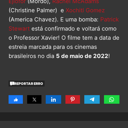
Ejiofor
(Mordo),
Rachel McAdams
(Christine Palmer) e
Xochitl Gomez
(America Chavez). E uma bomba:
Patrick
Stewart
está confirmado e voltará como
o Professor Xavier! O filme tem a data de
estreia marcada para os cinemas
brasileiros no dia
5 de maio de 2022
!
REPORTAR ERRO