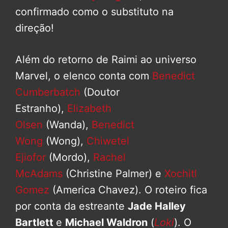
confirmado como o substituto na
direção!
Além do retorno de Raimi ao universo
Marvel, o elenco conta com
Benedict
Cumberbatch
(Doutor
Estranho),
Elizabeth
Olsen
(Wanda),
Benedict
Wong
(Wong),
Chiwetel
Ejiofor
(Mordo),
Rachel
McAdams
(Christine Palmer) e
Xochitl
Gomez
(America Chavez). O roteiro fica
por conta da estreante
Jade Halley
Bartlett
e
Michael Waldron
(
Loki
). O