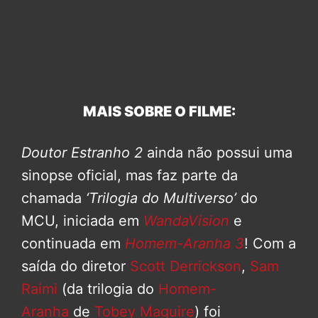
MAIS SOBRE O FILME:
Doutor Estranho 2
ainda não possui uma
sinopse oficial, mas faz parte da
chamada
‘Trilogia do Multiverso’
do
MCU, iniciada em
WandaVision
e
continuada em
Homem-Aranha 3
! Com a
saída do diretor
Scott Derrickson
,
Sam
Raimi
(da trilogia do
Homem-
Aranha
de
Tobey Maguire
) foi