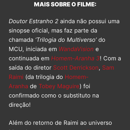
MAIS SOBRE O FILME:
Doutor Estranho 2
ainda não possui uma
sinopse oficial, mas faz parte da
chamada
‘Trilogia do Multiverso’
do
MCU, iniciada em
WandaVision
e
continuada em
Homem-Aranha 3
! Com a
saída do diretor
Scott Derrickson
,
Sam
Raimi
(da trilogia do
Homem-
Aranha
de
Tobey Maguire
) foi
confirmado como o substituto na
direção!
Além do retorno de Raimi ao universo