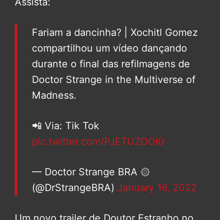
Assista:
Fariam a dancinha? | Xochitl Gomez
compartilhou um vídeo dançando
durante o final das refilmagens de
Doctor Strange in the Multiverse of
Madness.
📲 Via: Tik Tok
pic.twitter.com/PJETUZOOKr
— Doctor Strange BRA ۞
(@DrStrangeBRA)
January 16, 2022
Um novo trailer de Doutor Estranho no