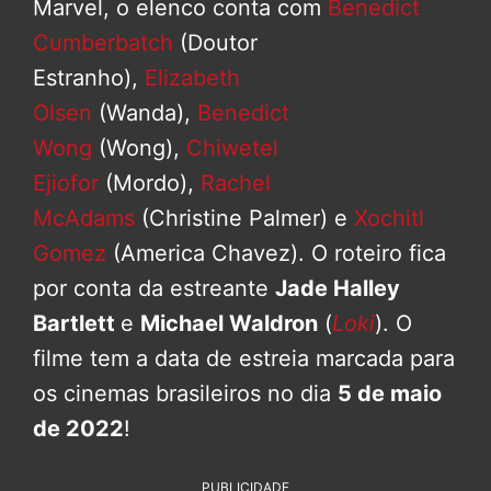
Marvel, o elenco conta com
Benedict
Cumberbatch
(Doutor
Estranho),
Elizabeth
Olsen
(Wanda),
Benedict
Wong
(Wong),
Chiwetel
Ejiofor
(Mordo),
Rachel
McAdams
(Christine Palmer) e
Xochitl
Gomez
(America Chavez). O roteiro fica
por conta da estreante
Jade Halley
Bartlett
e
Michael Waldron
(
Loki
). O
filme tem a data de estreia marcada para
os cinemas brasileiros no dia
5 de maio
de 2022
!
PUBLICIDADE