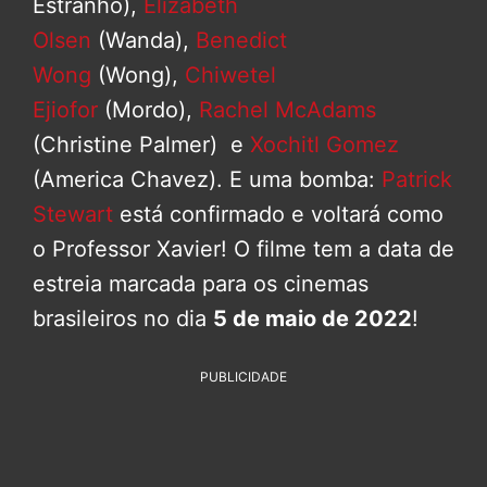
Estranho),
Elizabeth
Olsen
(Wanda),
Benedict
Wong
(Wong),
Chiwetel
Ejiofor
(Mordo),
Rachel McAdams
(Christine Palmer) e
Xochitl Gomez
(America Chavez). E uma bomba:
Patrick
Stewart
está confirmado e voltará como
o Professor Xavier! O filme tem a data de
estreia marcada para os cinemas
brasileiros no dia
5 de maio de 2022
!
PUBLICIDADE