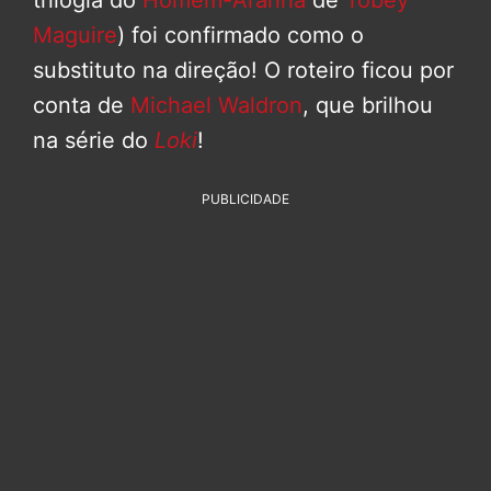
trilogia do
Homem-Aranha
de
Tobey
Maguire
) foi confirmado como o
substituto na direção! O roteiro ficou por
conta de
Michael Waldron
, que brilhou
na série do
Loki
!
PUBLICIDADE