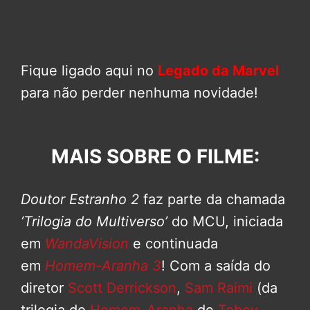
Fique ligado aqui no
Legado da Marvel
para não perder nenhuma novidade!
MAIS SOBRE O FILME:
Doutor Estranho 2
faz parte da chamada
‘Trilogia do Multiverso’
do MCU, iniciada
em
WandaVision
e continuada
em
Homem-Aranha 3
! Com a saída do
diretor
Scott Derrickson
,
Sam Raimi
(da