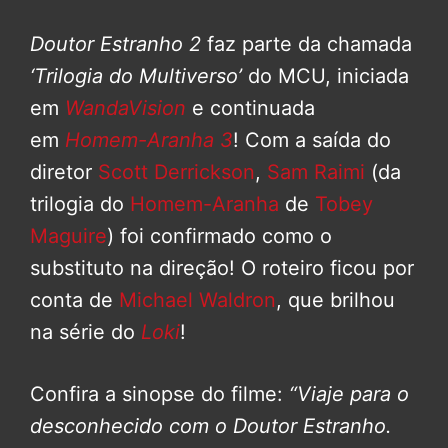
Doutor Estranho 2
faz parte da chamada
‘Trilogia do Multiverso’
do MCU, iniciada
em
WandaVision
e continuada
em
Homem-Aranha 3
! Com a saída do
diretor
Scott Derrickson
,
Sam Raimi
(da
trilogia do
Homem-Aranha
de
Tobey
Maguire
) foi confirmado como o
substituto na direção! O roteiro ficou por
conta de
Michael Waldron
, que brilhou
na série do
Loki
!
Confira a sinopse do filme:
“Viaje para o
desconhecido com o Doutor Estranho.