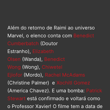
Além do retorno de Raimi ao universo
Marvel, o elenco conta com
Benedict
Cumberbatch
(Doutor
Estranho),
Elizabeth
Olsen
(Wanda),
Benedict
Wong
(Wong),
Chiwetel
Ejiofor
(Mordo),
Rachel McAdams
(Christine Palmer) e
Xochitl Gomez
(America Chavez). E uma bomba:
Patrick
Stewart
está confirmado e voltará como
o Professor Xavier! O filme tem a data de