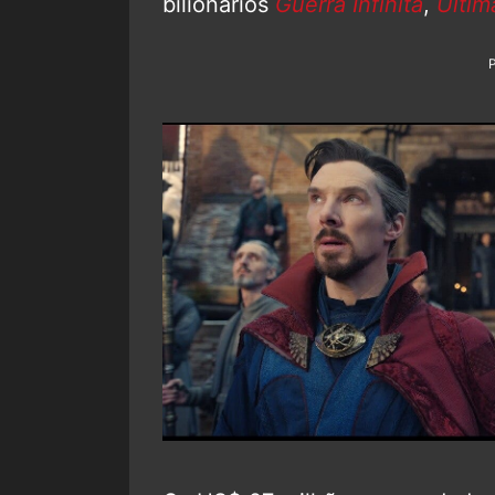
bilionários
Guerra Infinita
,
Ultim