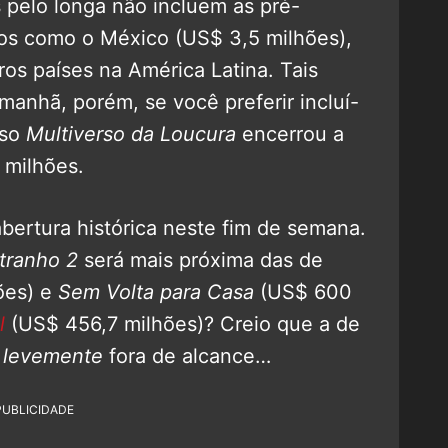
pelo longa não incluem as pré-
rios como o México (US$ 3,5 milhões),
ros países na América Latina. Tais
anhã, porém, se você preferir incluí-
aso
Multiverso da Loucura
encerrou a
 milhões.
bertura histórica neste fim de semana.
tranho 2
será mais próxima das de
ões) e
Sem Volta para Casa
(US$ 600
l
(US$ 456,7 milhões)? Creio que a de
a
levemente
fora de alcance…
PUBLICIDADE