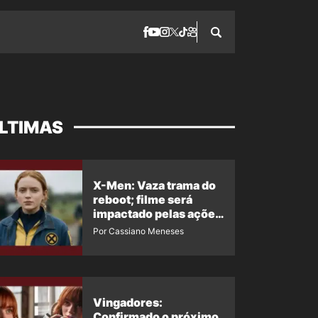
LTIMAS
X-Men: Vaza trama do
reboot; filme será
impactado pelas ações
de Jean Grey em
Por Cassiano Meneses
Homem-Aranha 4
Vingadores:
Confirmado o próximo