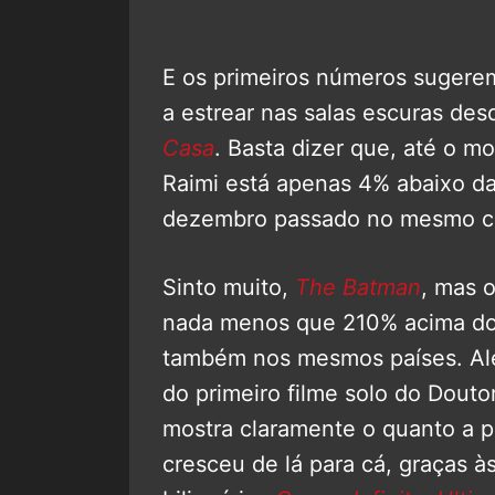
E os primeiros números sugerem
a estrear nas salas escuras de
Casa
. Basta dizer que, até o m
Raimi está apenas 4% abaixo d
dezembro passado no mesmo con
Sinto muito,
The Batman
, mas o
nada menos que 210% acima d
também nos mesmos países. Alé
do primeiro filme solo do Dout
mostra claramente o quanto a 
cresceu de lá para cá, graças 