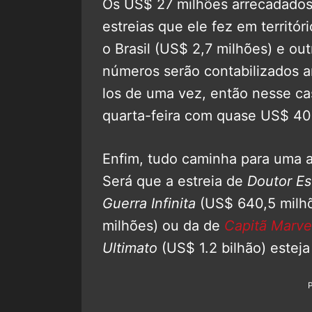
Os US$ 27 milhões arrecadados 
estreias que ele fez em territó
o Brasil (US$ 2,7 milhões) e out
números serão contabilizados am
los de uma vez, então nesse c
quarta-feira com quase US$ 40
Enfim, tudo caminha para uma a
Será que a estreia de
Doutor Es
Guerra Infinita
(US$ 640,5 milh
milhões) ou da de
Capitã Marve
Ultimato
(US$ 1.2 bilhão) estej