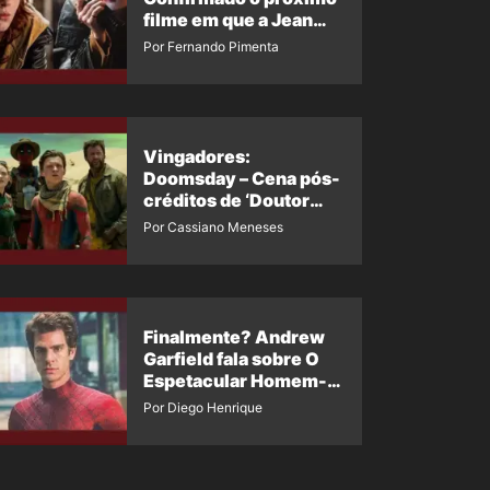
filme em que a Jean
Grey irá aparecer
Por Fernando Pimenta
Vingadores:
Doomsday – Cena pós-
créditos de ‘Doutor
Destino’ é revelada
Por Cassiano Meneses
Finalmente? Andrew
Garfield fala sobre O
Espetacular Homem-
Aranha 3
Por Diego Henrique