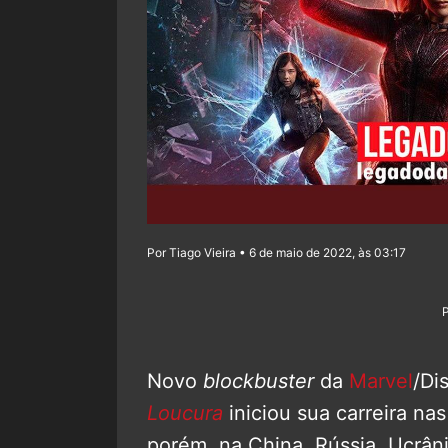
Por Tiago Vieira • 6 de maio de 2022, às 03:17
Novo
blockbuster
da
Marvel
/Di
Loucura
iniciou sua carreira nas
porém, na China, Rússia, Ucrânia