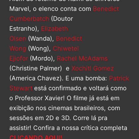
Marvel, o elenco conta com
Benedict
Cumberbatch
(Doutor
Estranho),
Elizabeth
Olsen
(Wanda),
Benedict
Wong
(Wong),
Chiwetel
Ejiofor
(Mordo),
Rachel McAdams
(Christine Palmer) e
Xochitl Gomez
(America Chavez). E uma bomba:
Patrick
Stewart
está confirmado e voltará como
o Professor Xavier! O filme já está em
exibição nos cinemas brasileiros, com
sessões em 2D e 3D. Corre lá pra
assistir! Confira a nossa crítica completa
CLICANDO AQUI!