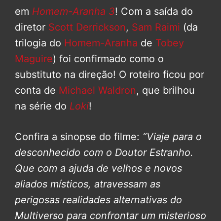
em
Homem-Aranha 3
! Com a saída do
diretor
Scott Derrickson
,
Sam Raimi
(da
trilogia do
Homem-Aranha
de
Tobey
Maguire
) foi confirmado como o
substituto na direção! O roteiro ficou por
conta de
Michael Waldron
, que brilhou
na série do
Loki
!
Confira a sinopse do filme:
“Viaje para o
desconhecido com o Doutor Estranho.
Que com a ajuda de velhos e novos
aliados místicos, atravessam as
perigosas realidades alternativas do
Multiverso para confrontar um misterioso