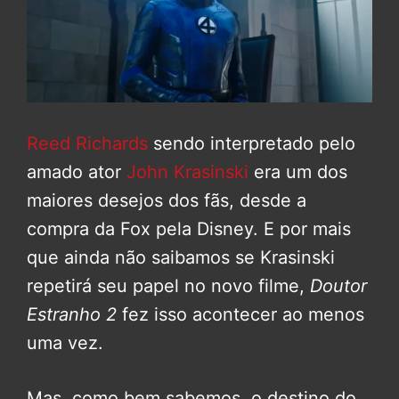
Reed Richards
sendo interpretado pelo
amado ator
John Krasinski
era um dos
maiores desejos dos fãs, desde a
compra da Fox pela Disney. E por mais
que ainda não saibamos se Krasinski
repetirá seu papel no novo filme,
Doutor
Estranho 2
fez isso acontecer ao menos
uma vez.
Mas, como bem sabemos, o destino do