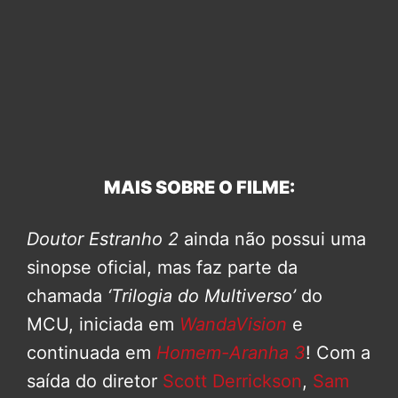
MAIS SOBRE O FILME:
Doutor Estranho 2
ainda não possui uma
sinopse oficial, mas faz parte da
chamada
‘Trilogia do Multiverso’
do
MCU, iniciada em
WandaVision
e
continuada em
Homem-Aranha 3
! Com a
saída do diretor
Scott Derrickson
,
Sam