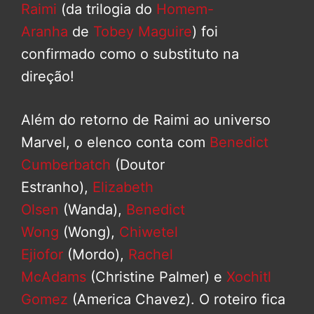
Raimi
(da trilogia do
Homem-
Aranha
de
Tobey Maguire
) foi
confirmado como o substituto na
direção!
Além do retorno de Raimi ao universo
Marvel, o elenco conta com
Benedict
Cumberbatch
(Doutor
Estranho),
Elizabeth
Olsen
(Wanda),
Benedict
Wong
(Wong),
Chiwetel
Ejiofor
(Mordo),
Rachel
McAdams
(Christine Palmer) e
Xochitl
Gomez
(America Chavez). O roteiro fica