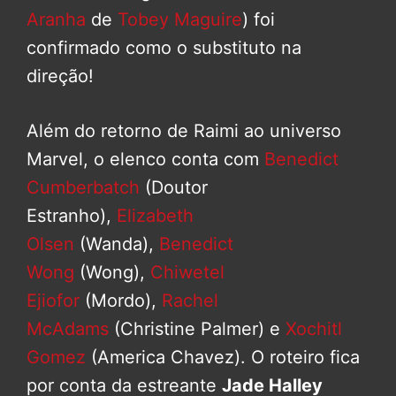
Aranha
de
Tobey Maguire
) foi
confirmado como o substituto na
direção!
Além do retorno de Raimi ao universo
Marvel, o elenco conta com
Benedict
Cumberbatch
(Doutor
Estranho),
Elizabeth
Olsen
(Wanda),
Benedict
Wong
(Wong),
Chiwetel
Ejiofor
(Mordo),
Rachel
McAdams
(Christine Palmer) e
Xochitl
Gomez
(America Chavez). O roteiro fica
por conta da estreante
Jade Halley