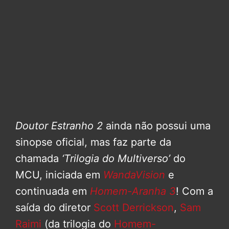
Doutor Estranho 2
ainda não possui uma
sinopse oficial, mas faz parte da
chamada
‘Trilogia do Multiverso’
do
MCU, iniciada em
WandaVision
e
continuada em
Homem-Aranha 3
! Com a
saída do diretor
Scott Derrickson
,
Sam
Raimi
(da trilogia do
Homem-