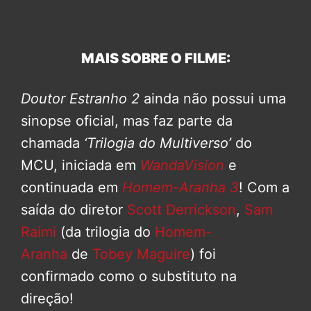
MAIS SOBRE O FILME:
Doutor Estranho 2
ainda não possui uma
sinopse oficial, mas faz parte da
chamada
‘Trilogia do Multiverso’
do
MCU, iniciada em
WandaVision
e
continuada em
Homem-Aranha 3
! Com a
saída do diretor
Scott Derrickson
,
Sam
Raimi
(da trilogia do
Homem-
Aranha
de
Tobey Maguire
) foi
confirmado como o substituto na
direção!