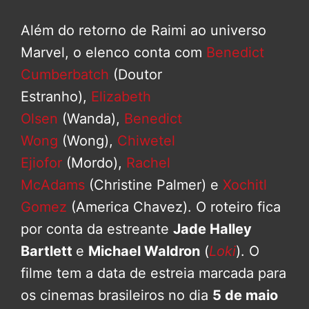
Além do retorno de Raimi ao universo
Marvel, o elenco conta com
Benedict
Cumberbatch
(Doutor
Estranho),
Elizabeth
Olsen
(Wanda),
Benedict
Wong
(Wong),
Chiwetel
Ejiofor
(Mordo),
Rachel
McAdams
(Christine Palmer) e
Xochitl
Gomez
(America Chavez). O roteiro fica
por conta da estreante
Jade Halley
Bartlett
e
Michael Waldron
(
Loki
). O
filme tem a data de estreia marcada para
os cinemas brasileiros no dia
5 de maio