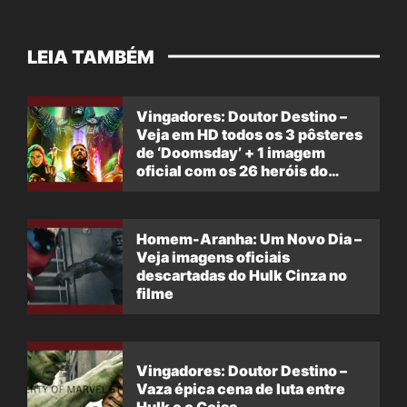
LEIA TAMBÉM
Vingadores: Doutor Destino –
Veja em HD todos os 3 pôsteres
de ‘Doomsday’ + 1 imagem
oficial com os 26 heróis do
filme
Homem-Aranha: Um Novo Dia –
Veja imagens oficiais
descartadas do Hulk Cinza no
filme
Vingadores: Doutor Destino –
Vaza épica cena de luta entre