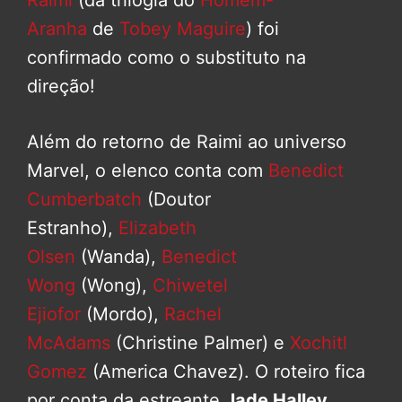
Aranha
de
Tobey Maguire
) foi
confirmado como o substituto na
direção!
Além do retorno de Raimi ao universo
Marvel, o elenco conta com
Benedict
Cumberbatch
(Doutor
Estranho),
Elizabeth
Olsen
(Wanda),
Benedict
Wong
(Wong),
Chiwetel
Ejiofor
(Mordo),
Rachel
McAdams
(Christine Palmer) e
Xochitl
Gomez
(America Chavez). O roteiro fica
por conta da estreante
Jade Halley