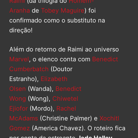
Raimi
(da trilogia do
Homem-
Aranha
de
Tobey Maguire
) foi
confirmado como o substituto na
direção!
Além do retorno de Raimi ao universo
Marvel
, o elenco conta com
Benedict
Cumberbatch
(Doutor
Estranho),
Elizabeth
Olsen
(Wanda),
Benedict
Wong
(Wong),
Chiwetel
Ejiofor
(Mordo),
Rachel
McAdams
(Christine Palmer) e
Xochitl
Gomez
(America Chavez). O roteiro fica
por conta da estreante
Jade Halley