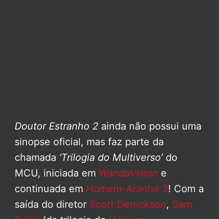
Doutor Estranho 2
ainda não possui uma
sinopse oficial, mas faz parte da
chamada
‘Trilogia do Multiverso’
do
MCU, iniciada em
WandaVision
e
continuada em
Homem-Aranha 3
! Com a
saída do diretor
Scott Derrickson
,
Sam