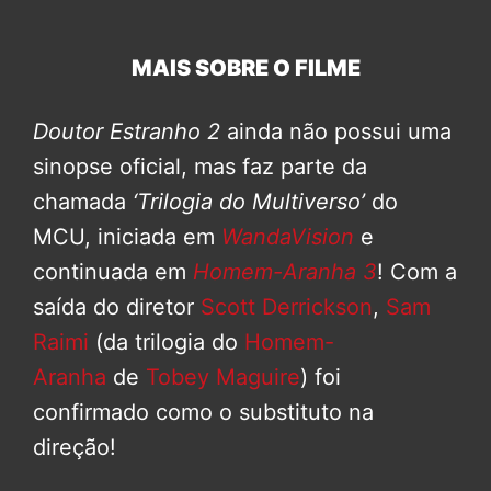
MAIS SOBRE O FILME
Doutor Estranho 2
ainda não possui uma
sinopse oficial, mas faz parte da
chamada
‘Trilogia do Multiverso’
do
MCU, iniciada em
WandaVision
e
continuada em
Homem-Aranha 3
! Com a
saída do diretor
Scott Derrickson
,
Sam
Raimi
(da trilogia do
Homem-
Aranha
de
Tobey Maguire
) foi
confirmado como o substituto na
direção!