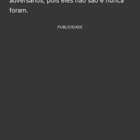
adversários, pois eles não são e nunca
foram.
PUBLICIDADE