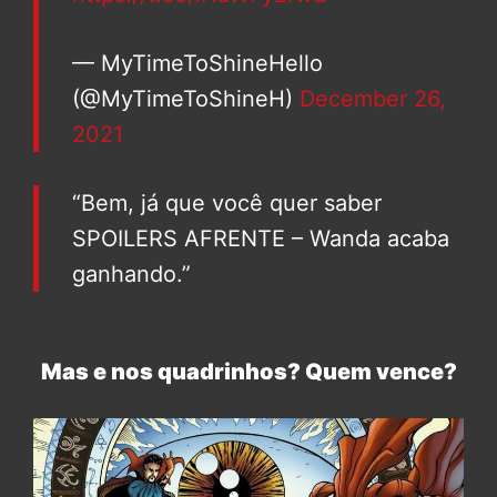
— MyTimeToShineHello
(@MyTimeToShineH)
December 26,
2021
“Bem, já que você quer saber
SPOILERS AFRENTE – Wanda acaba
ganhando.”
Mas e nos quadrinhos? Quem vence?