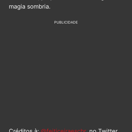
magia sombria.
PUBLICIDADE
Créditos à:
@feiticeiraescbr
, no Twitter.