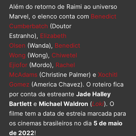
Além do retorno de Raimi ao universo
Marvel, o elenco conta com
Benedict
Cumberbatch
(Doutor
Estranho),
Elizabeth
Olsen
(Wanda),
Benedict
Wong
(Wong),
Chiwetel
Ejiofor
(Mordo),
Rachel
McAdams
(Christine Palmer) e
Xochitl
Gomez
(America Chavez). O roteiro fica
por conta da estreante
Jade Halley
Bartlett
e
Michael Waldron
(
Loki
). O
filme tem a data de estreia marcada para
os cinemas brasileiros no dia
5 de maio
de 2022
!