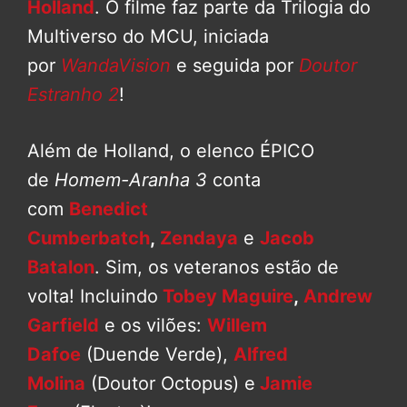
Holland
. O filme faz parte da Trilogia do
Multiverso do MCU, iniciada
por
WandaVision
e seguida por
Doutor
Estranho 2
!
Além de Holland, o elenco ÉPICO
de
Homem-Aranha 3
conta
com
Benedict
Cumberbatch
,
Zendaya
e
Jacob
Batalon
. Sim, os veteranos estão de
volta! Incluindo
Tobey Maguire
,
Andrew
Garfield
e os vilões:
Willem
Dafoe
(Duende Verde),
Alfred
Molina
(Doutor Octopus) e
Jamie