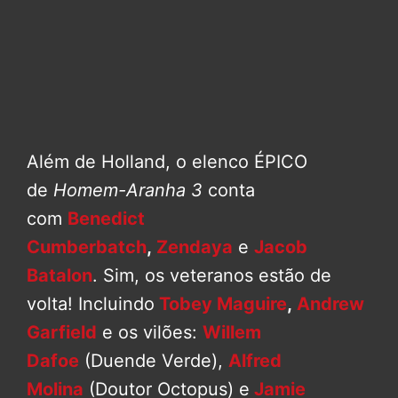
Além de Holland, o elenco ÉPICO
de
Homem-Aranha 3
conta
com
Benedict
Cumberbatch
,
Zendaya
e
Jacob
Batalon
. Sim, os veteranos estão de
volta! Incluindo
Tobey Maguire
,
Andrew
Garfield
e os vilões:
Willem
Dafoe
(Duende Verde),
Alfred
Molina
(Doutor Octopus) e
Jamie