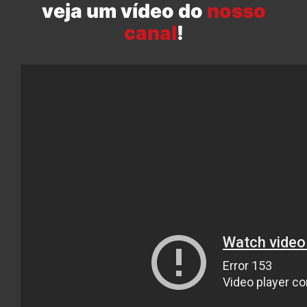
veja um vídeo do
nosso
canal
!