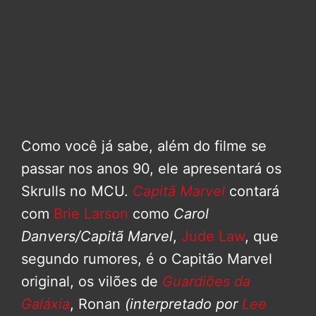
Como você já sabe, além do filme se
passar nos anos 90, ele apresentará os
Skrulls no MCU.
Capitã Marvel
contará
com
Brie Larson
como
Carol
Danvers/Capitã Marvel
,
Jude Law
, que
segundo rumores, é o Capitão Marvel
original, os vilões de
Guardiões da
Galáxia
, Ronan
(interpretado por
Lee