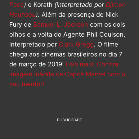
Pace
)
e Korath
(interpretado por
Djimon
Hounsou
)
. Além da presença de Nick
Fury de
Samuel L. Jackson
com os dois
olhos e a volta do Agente Phil Coulson,
interpretado por
Clark Gregg
. O filme
chega aos cinemas brasileiros no dia 7
de março de 2019!
Leia mais: Confira
imagem inédita da Capitã Marvel com o
seu mentor!
PUBLICIDADE