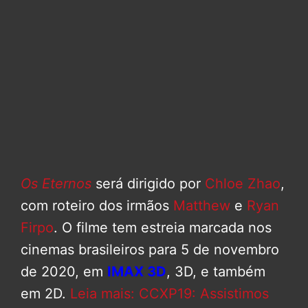
Os Eternos
será dirigido por
Chloe Zhao
,
com roteiro dos irmãos
Matthew
e
Ryan
Firpo
. O filme tem estreia marcada nos
cinemas brasileiros para 5 de novembro
de 2020, em
IMAX 3D
, 3D, e também
em 2D.
Leia mais: CCXP19: Assistimos