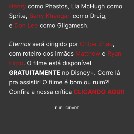
Henry
como Phastos, Lia McHugh como
Sprite,
Barry Kheogan
como Druig,
e
Don Lee
como Gilgamesh.
Eternos
será dirigido por
Chloe Zhao
,
com roteiro dos irmãos
Matthew
e
Ryan
Firpo
. O filme está disponível
GRATUITAMENTE
no Disney+. Corre lá
pra assistir!
O filme é bom ou ruim?!
Confira a nossa crítica
CLICANDO AQUI!
PUBLICIDADE