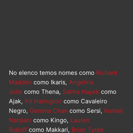
No elenco temos nomes como
Richard
Madden
como Ikaris,
Angelina
Jolie
como Thena,
Salma Hayek
como
Ajak,
Kit Harington
como Cavaleiro
Negro,
Gemma Chan
como Sersi,
Kumail
Nanjiani
como Kingo,
Lauren
Ridloff
como Makkari,
Brian Tyree