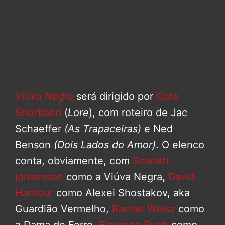
Viúva Negra
será dirigido por
Cate
Shortland
(
Lore
), com roteiro de Jac
Schaeffer
(As Trapaceiras)
e Ned
Benson
(Dois Lados do Amor)
. O elenco
conta, obviamente, com
Scarlett
johansson
como a Viúva Negra,
David
Harbour
como Alexei Shostakov, aka
Guardião Vermelho,
Rachel Weisz
como
a Dama de Ferro,
Florence Pugh
como