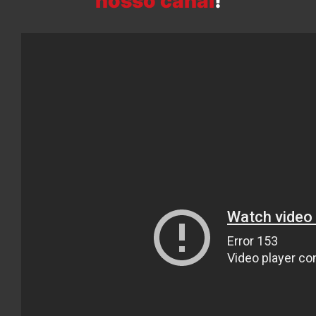
nosso canal
!