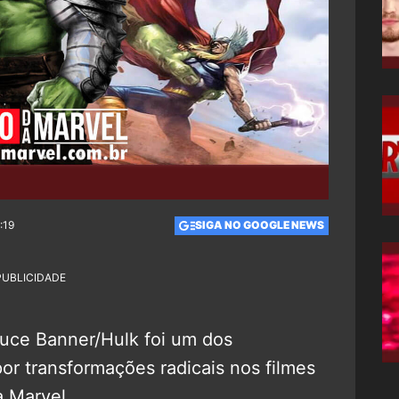
:19
SIGA NO GOOGLE NEWS
PUBLICIDADE
ruce Banner/Hulk foi um dos
r transformações radicais nos filmes
 Marvel.