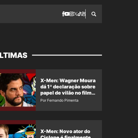
LTIMAS
X-Men: Wagner Moura
dá 1ª declaração sobre
papel de vilão no filme
da Marvel
Por Fernando Pimenta
X-Men: Novo ator do
Ciclope é finalmente