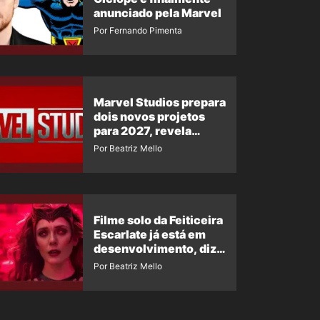
anunciado pela Marvel
Por Fernando Pimenta
Marvel Studios prepara
dois novos projetos
para 2027, revela
insider
Por Beatriz Mello
Filme solo da Feiticeira
Escarlate já está em
desenvolvimento, diz
insider
Por Beatriz Mello