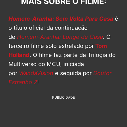
MAIS SOBRE O FILME:
Homem-Aranha: Sem Volta Para Casa
é
o título oficial da continuação
de
Homem-Aranha: Longe de Casa
. O
terceiro filme solo estrelado por
Tom
Holland
. O filme faz parte da Trilogia do
Multiverso do MCU, iniciada
por
WandaVision
e seguida por
Doutor
Estranho 2
!
PUBLICIDADE