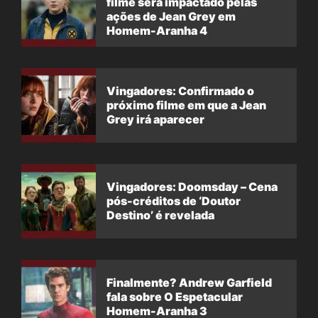
filme será impactado pelas
ações de Jean Grey em
Homem-Aranha 4
Vingadores: Confirmado o
próximo filme em que a Jean
Grey irá aparecer
Vingadores: Doomsday – Cena
pós-créditos de ‘Doutor
Destino’ é revelada
Finalmente? Andrew Garfield
fala sobre O Espetacular
Homem-Aranha 3