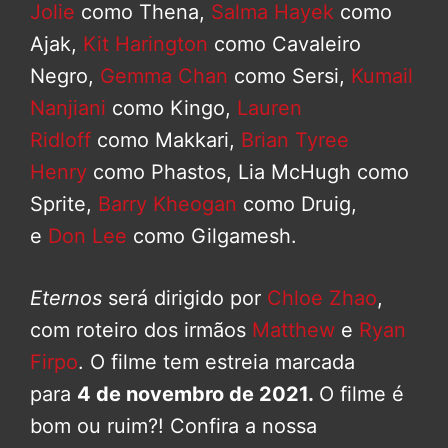
Jolie
como Thena,
Salma Hayek
como
Ajak,
Kit Harington
como Cavaleiro
Negro,
Gemma Chan
como Sersi,
Kumail
Nanjiani
como Kingo,
Lauren
Ridloff
como Makkari,
Brian Tyree
Henry
como Phastos, Lia McHugh como
Sprite,
Barry Kheogan
como Druig,
e
Don Lee
como Gilgamesh.
Eternos
será dirigido por
Chloe Zhao
,
com roteiro dos irmãos
Matthew
e
Ryan
Firpo
. O filme tem estreia marcada
para
4 de novembro de 2021.
O filme é
bom ou ruim?! Confira a nossa