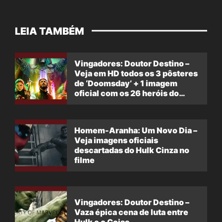
LEIA TAMBÉM
Vingadores: Doutor Destino –
Veja em HD todos os 3 pôsteres
de ‘Doomsday’ + 1 imagem
oficial com os 26 heróis do
filme
Homem-Aranha: Um Novo Dia –
Veja imagens oficiais
descartadas do Hulk Cinza no
filme
Vingadores: Doutor Destino –
Vaza épica cena de luta entre