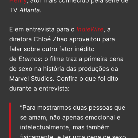
Henry
, ator mais conhecido pela série de
TV
Atlanta
.
E em entrevista para o
IndieWire
, a
diretora Chloé Zhao aproveitou para
falar sobre outro fator inédito
de
Eternos
: o filme traz a primeira cena
de sexo na história das produções da
Marvel Studios. Confira o que foi dito
durante a entrevista:
“Para mostrarmos duas pessoas que
se amam, não apenas emocional e
intelectualmente, mas também
fisicamente, e ter uma cena de sexo