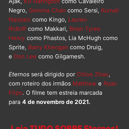
Ajak,
Kit Harington
como Cavaleiro
Negro,
Gemma Chan
como Sersi,
Kumail
Nanjiani
como Kingo,
Lauren
Ridloff
como Makkari,
Brian Tyree
Henry
como Phastos, Lia McHugh como
Sprite,
Barry Kheogan
como Druig,
e
Don Lee
como Gilgamesh.
Eternos
será dirigido por
Chloe Zhao
,
com roteiro dos irmãos
Matthew
e
Ryan
Firpo
. O filme tem estreia marcada
para
4 de novembro de 2021.
Leia TUDO SOBRE Eternos!