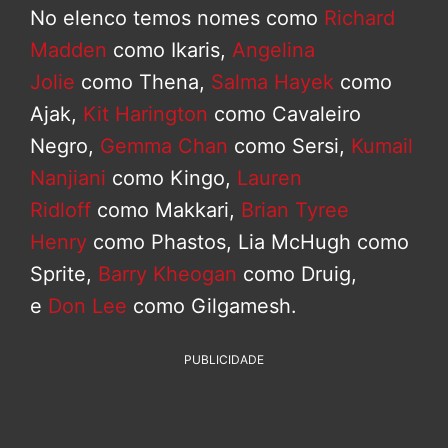
No elenco temos nomes como
Richard
Madden
como Ikaris,
Angelina
Jolie
como Thena,
Salma Hayek
como
Ajak,
Kit Harington
como Cavaleiro
Negro,
Gemma Chan
como Sersi,
Kumail
Nanjiani
como Kingo,
Lauren
Ridloff
como Makkari,
Brian Tyree
Henry
como Phastos, Lia McHugh como
Sprite,
Barry Kheogan
como Druig,
e
Don Lee
como Gilgamesh.
PUBLICIDADE