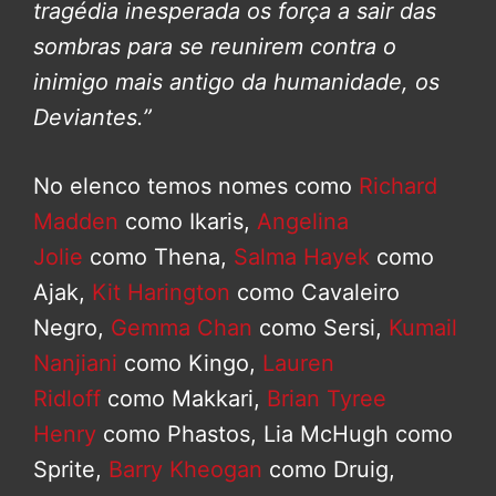
tragédia inesperada os força a sair das
sombras para se reunirem contra o
inimigo mais antigo da humanidade, os
Deviantes.”
No elenco temos nomes como
Richard
Madden
como Ikaris,
Angelina
Jolie
como Thena,
Salma Hayek
como
Ajak,
Kit Harington
como Cavaleiro
Negro,
Gemma Chan
como Sersi,
Kumail
Nanjiani
como Kingo,
Lauren
Ridloff
como Makkari,
Brian Tyree
Henry
como Phastos, Lia McHugh como
Sprite,
Barry Kheogan
como Druig,