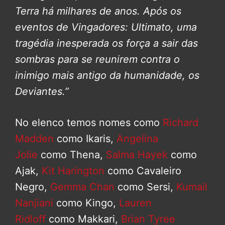
Terra há milhares de anos. Após os
eventos de Vingadores: Ultimato, uma
tragédia inesperada os força a sair das
sombras para se reunirem contra o
inimigo mais antigo da humanidade, os
Deviantes.”
No elenco temos nomes como
Richard
Madden
como Ikaris,
Angelina
Jolie
como Thena,
Salma Hayek
como
Ajak,
Kit Harington
como Cavaleiro
Negro,
Gemma Chan
como Sersi,
Kumail
Nanjiani
como Kingo,
Lauren
Ridloff
como Makkari,
Brian Tyree