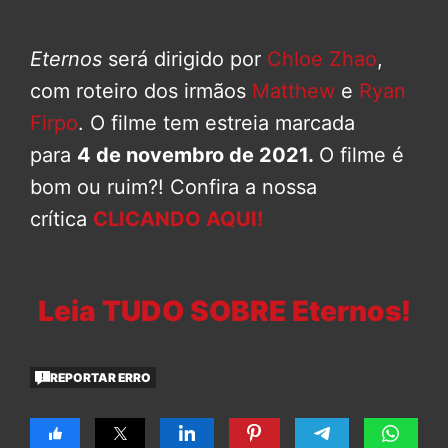
Eternos
será dirigido por
Chloe Zhao
,
com roteiro dos irmãos
Matthew
e
Ryan
Firpo
. O filme tem estreia marcada
para
4 de novembro de 2021.
O filme é
bom ou ruim?! Confira a nossa
crítica
CLICANDO AQUI!
Leia TUDO SOBRE Eternos!
REPORTAR ERRO