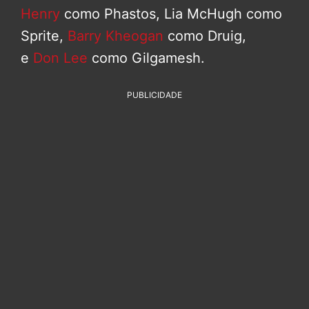
Henry
como Phastos, Lia McHugh como
Sprite,
Barry Kheogan
como Druig,
e
Don Lee
como Gilgamesh.
PUBLICIDADE