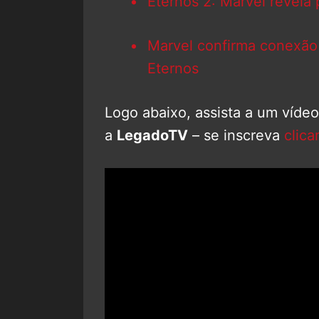
Eternos 2: Marvel revela
Marvel confirma conexão
Eternos
Logo abaixo, assista a um víde
a
LegadoTV
– se inscreva
clica