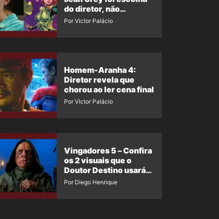
do diretor, não
imposição da Marvel
Por Victor Palácio
Homem-Aranha 4:
Diretor revela que
chorou ao ler cena final
Por Victor Palácio
Vingadores 5 – Confira
os 2 visuais que o
Doutor Destino usará
no filme
Por Diego Henrique