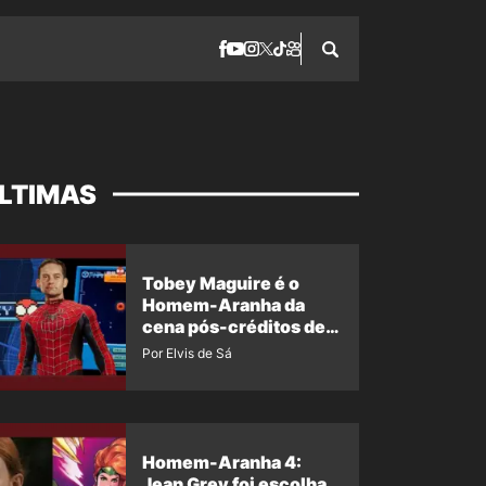
LTIMAS
Tobey Maguire é o
Homem-Aranha da
cena pós-créditos de
Um Novo Dia?
Por Elvis de Sá
Homem-Aranha 4:
Jean Grey foi escolha