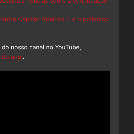
 péssimas notícias sobre a continuação
 entre Capitão América 4 e o polêmico
o do nosso canal no YouTube,
ndo aqui
.