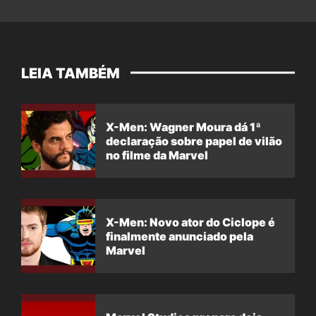
LEIA TAMBÉM
X-Men: Wagner Moura dá 1ª
declaração sobre papel de vilão
no filme da Marvel
X-Men: Novo ator do Ciclope é
finalmente anunciado pela
Marvel