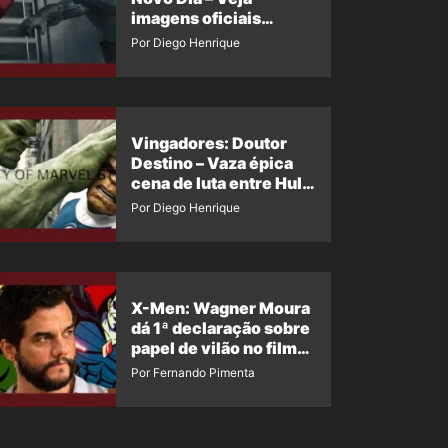
imagens oficiais
descartadas do Hulk
Por Diego Henrique
Cinza no filme
Vingadores: Doutor
Destino – Vaza épica
cena de luta entre Hulk
e o Coisa
Por Diego Henrique
X-Men: Wagner Moura
dá 1ª declaração sobre
papel de vilão no filme
da Marvel
Por Fernando Pimenta