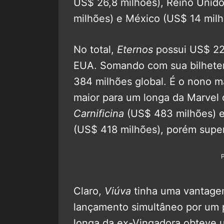
US$ 26,8 milhões), Reino Unido
milhões) e México (US$ 14 milh
No total,
Eternos
possui US$ 227
EUA. Somando com sua bilheter
384 milhões global. É o nono m
maior para um longa da Marvel 
Carnificina
(US$ 483 milhões) 
(US$ 418 milhões), porém sup
Claro,
Viúva
tinha uma vantag
lançamento simultâneo por um p
longa da ex-Vingadora obteve 