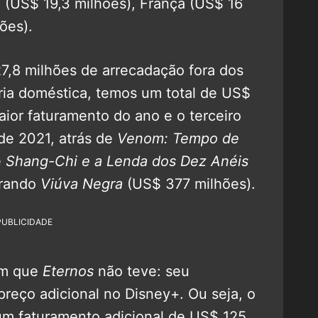
 (US$ 19,3 milhões), França (US$ 16
ões).
,8 milhões de arrecadação fora dos
ia doméstica, temos um total de US$
aior faturamento do ano e o terceiro
de 2021, atrás de
Venom: Tempo de
e
Shang-Chi e a Lenda dos Dez Anéis
erando
Viúva Negra
(US$ 377 milhões).
PUBLICIDADE
em que
Eternos
não teve: seu
reço adicional no Disney+. Ou seja, o
um faturamento adicional de US$ 125