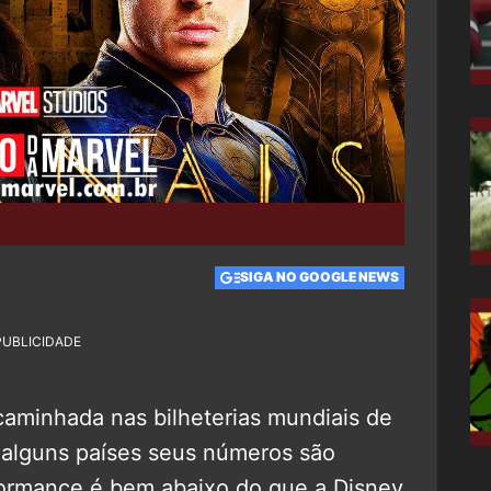
SIGA NO GOOGLE NEWS
PUBLICIDADE
aminhada nas bilheterias mundiais de
 alguns países seus números são
formance é bem abaixo do que a Disney