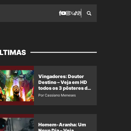
LTIMAS
Vingadores: Doutor
Destino – Veja em HD
todos os 3 pôsteres de
‘Doomsday’ + 1 imagem
Por Cassiano Meneses
oficial com os 26
heróis do filme
Homem-Aranha: Um
Novo Dia – Veja