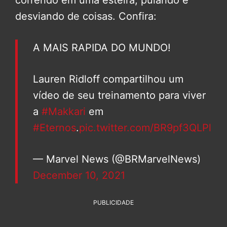
correndo em uma esteira, pulando e
desviando de coisas. Confira:
A MAIS RAPIDA DO MUNDO!
Lauren Ridloff compartilhou um
vídeo de seu treinamento para viver
a
#Makkari
em
#Eternos
.
pic.twitter.com/BR9pf3QLPl
— Marvel News (@BRMarvelNews)
December 10, 2021
PUBLICIDADE