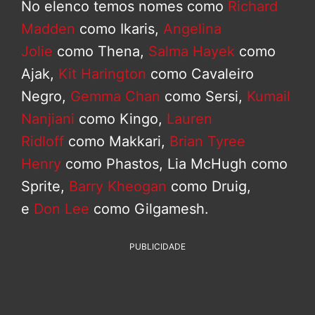
No elenco temos nomes como
Richard
Madden
como Ikaris,
Angelina
Jolie
como Thena,
Salma Hayek
como
Ajak,
Kit Harington
como Cavaleiro
Negro,
Gemma Chan
como Sersi,
Kumail
Nanjiani
como Kingo,
Lauren
Ridloff
como Makkari,
Brian Tyree
Henry
como Phastos, Lia McHugh como
Sprite,
Barry Kheogan
como Druig,
e
Don Lee
como Gilgamesh.
PUBLICIDADE