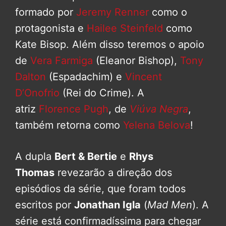
formado por
Jeremy Renner
como o
protagonista e
Hailee Steinfeld
como
Kate Bisop. Além disso teremos o apoio
de
Vera Farmiga
(Eleanor Bishop),
Tony
Dalton
(Espadachim) e
Vincent
D’Onofrio
(Rei do Crime). A
atriz
Florence Pugh
, de
Viúva Negra
,
também retorna como
Yelena Belova
!
A dupla
Bert & Bertie
e
Rhys
Thomas
revezarão a direção dos
episódios da série, que foram todos
escritos por
Jonathan Igla
(
Mad Men
). A
série está confirmadíssima para chegar