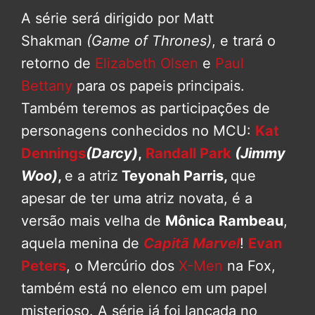
A série será dirigido por Matt
Shakman
(Game of Thrones)
, e trará o
retorno de
Elizabeth Olsen
e
Paul
Bettany
para os papeis principais.
Também teremos as participações de
personagens conhecidos no MCU:
Kat
Dennings
(Darcy)
,
Randall Park
(Jimmy
Woo)
,
e a atriz
Teyonah Parris,
que
apesar de ter uma atriz novata, é a
versão mais velha de
Mônica Rambeau
,
aquela menina de
Capitã Marvel
!
Evan
Peters
, o Mercúrio dos
X-Men
na Fox,
também está no elenco em um papel
misterioso. A série já foi lançada no