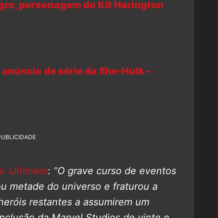
gro, personagem do Kit Harington
anúncio de série da She-Hulk –
PUBLICIDADE
: Ultimato
:
“O grave curso de eventos
u metade do universo e fraturou a
heróis restantes a assumirem um
clusão da Marvel Studios de vinte e