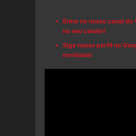
Entre no nosso canal do
no seu celular!
Siga nosso perfil no Go
novidade!