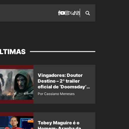
LTIMAS
Vingadores: Doutor
Destino – 2º trailer
oficial de ‘Doomsday’
ganha nova data para
Por Cassiano Meneses
vazar novamente
Tobey Maguire é o
Homem-Aranha da