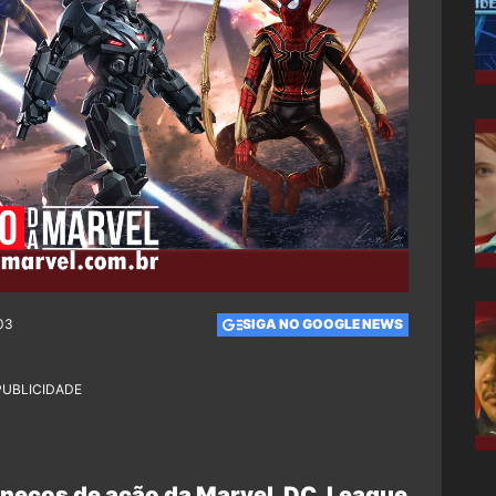
:03
SIGA NO GOOGLE NEWS
PUBLICIDADE
necos de ação da Marvel, DC, League