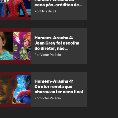
cena pós-créditos de
Um Novo Dia?
Por Elvis de Sá
Homem-Aranha 4:
Jean Grey foi escolha
do diretor, não
imposição da Marvel
Por Victor Palácio
Homem-Aranha 4:
Diretor revela que
chorou ao ler cena final
Por Victor Palácio