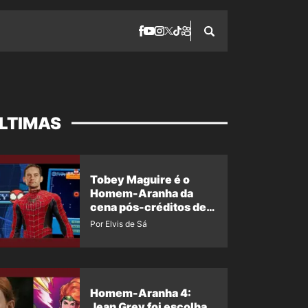
LTIMAS
Tobey Maguire é o
Homem-Aranha da
cena pós-créditos de
Um Novo Dia?
Por Elvis de Sá
Homem-Aranha 4:
Jean Grey foi escolha