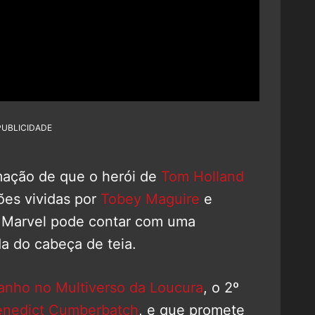
PUBLICIDADE
ação de que o herói de
Tom Holland
ões vividas por
Tobey Maguire
e
da Marvel pode contar com uma
a do cabeça de teia.
anho no Multiverso da Loucura
, o 2º
enedict Cumberbatch
, e que promete