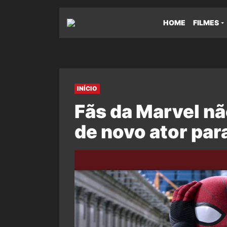
HOME
FILMES
INÍCIO
Fãs da Marvel n
de novo ator p