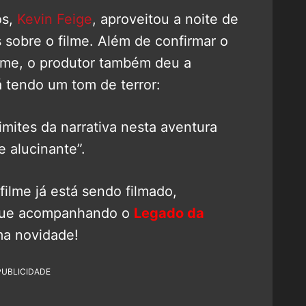
os,
Kevin Feige
, aproveitou a noite de
 sobre o filme. Além de confirmar o
ilme, o produtor também deu a
á tendo um tom de terror:
imites da narrativa nesta aventura
e alucinante”.
ilme já está sendo filmado,
inue acompanhando o
Legado da
ma novidade!
PUBLICIDADE