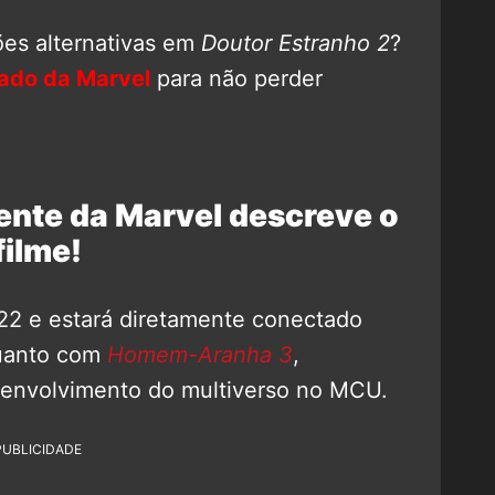
ões alternativas em
Doutor Estranho 2
?
ado da Marvel
para não perder
ente da Marvel descreve o
filme!
22 e estará diretamente conectado
uanto com
Homem-Aranha 3
,
senvolvimento do multiverso no MCU.
PUBLICIDADE