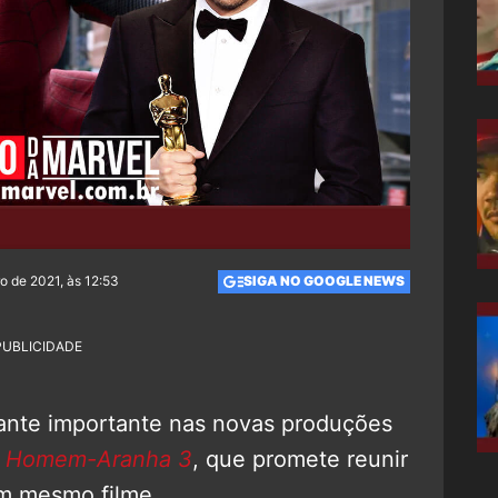
o de 2021, às 12:53
SIGA NO GOOGLE NEWS
PUBLICIDADE
tante importante nas novas produções
m
Homem-Aranha 3
, que promete reunir
um mesmo filme.