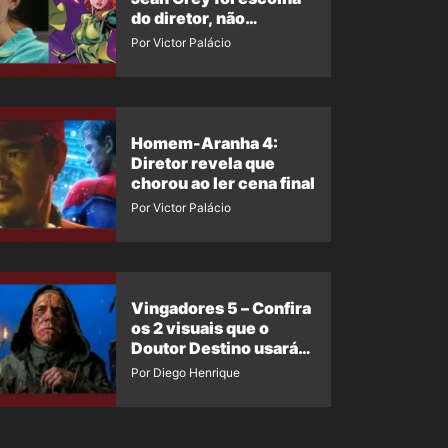
do diretor, não
imposição da Marvel
Por Victor Palácio
Homem-Aranha 4:
Diretor revela que
chorou ao ler cena final
Por Victor Palácio
Vingadores 5 – Confira
os 2 visuais que o
Doutor Destino usará
no filme
Por Diego Henrique