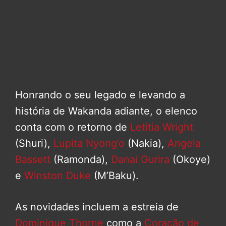
Honrando o seu legado e levando a
história de Wakanda adiante, o elenco
conta com o retorno de
Letitia Wright
(Shuri),
Lupita Nyong’o
(Nakia),
Angela
Bassett
(Ramonda),
Danai Gurira
(Okoye)
e
Winston Duke
(M’Baku).
As novidades incluem a estreia de
Dominique Thorne
como a
Coração de