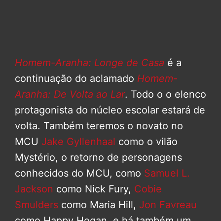
Homem-Aranha: Longe de Casa
é a
continuação do aclamado
Homem-
Aranha: De Volta ao Lar
. Todo o o elenco
protagonista do núcleo escolar estará de
volta. Também teremos o novato no
MCU
Jake Gyllenhaal
como o vilão
Mystério, o retorno de personagens
conhecidos do MCU, como
Samuel L.
Jackson
como Nick Fury,
Cobie
Smulders
como Maria Hill,
Jon Favreau
como Happy Hogan, e há também um