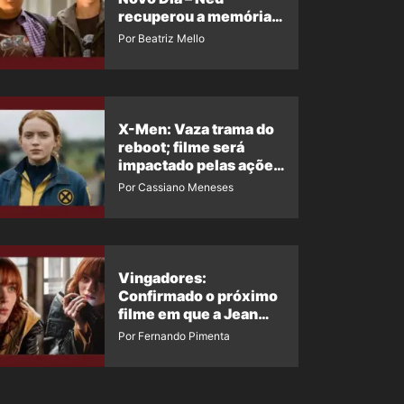
recuperou a memória?
Ator quebra o silêncio
Por Beatriz Mello
X-Men: Vaza trama do
reboot; filme será
impactado pelas ações
de Jean Grey em
Por Cassiano Meneses
Homem-Aranha 4
Vingadores:
Confirmado o próximo
filme em que a Jean
Grey irá aparecer
Por Fernando Pimenta