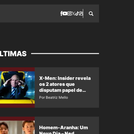
LTIMAS
X-Men: Insider revela
os 2 atores que
disputam papel de
Professor X
Por Beatriz Mello
Homem-Aranha: Um
Novo Dia – Ned