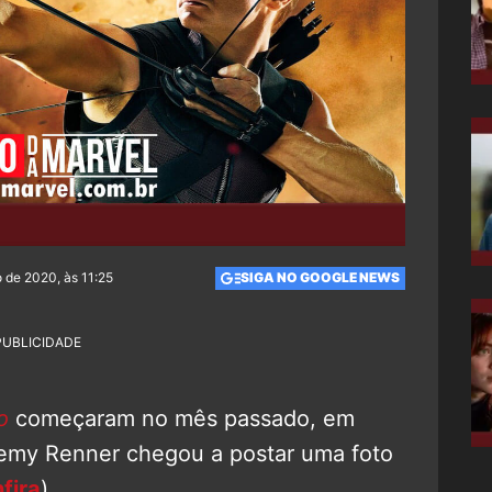
 de 2020, às 11:25
SIGA NO GOOGLE NEWS
PUBLICIDADE
o
começaram no mês passado, em
eremy Renner chegou a postar uma foto
fira
).