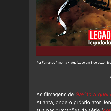
Por Fernando Pimenta • atualizado em 3 de dezembro
As filmagens de
Gavião Arqueir
Atlanta, onde o próprio ator J
sua nas gravações da série (
con