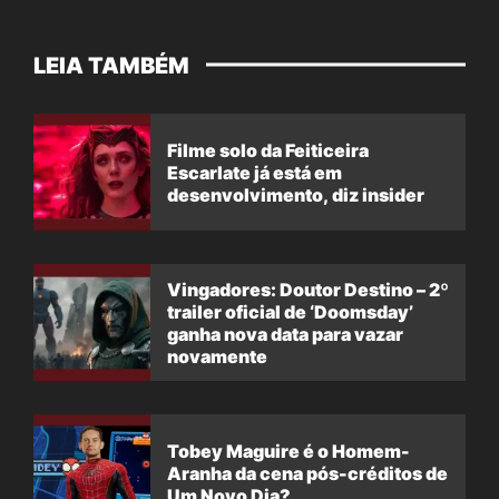
LEIA TAMBÉM
Filme solo da Feiticeira
Escarlate já está em
desenvolvimento, diz insider
Vingadores: Doutor Destino – 2º
trailer oficial de ‘Doomsday’
ganha nova data para vazar
novamente
Tobey Maguire é o Homem-
Aranha da cena pós-créditos de
Um Novo Dia?