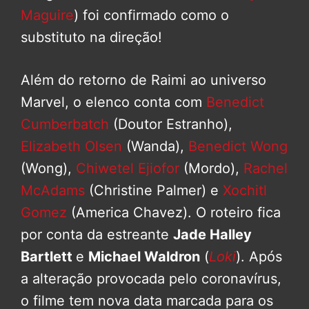
Maguire
) foi confirmado como o
substituto na direção!
Além do retorno de Raimi ao universo
Marvel, o elenco conta com
Benedict
Cumberbatch
(Doutor Estranho),
Elizabeth Olsen
(Wanda),
Benedict Wong
(Wong),
Chiwetel Ejiofor
(Mordo),
Rachel
McAdams
(Christine Palmer) e
Xochitl
Gomez
(America Chavez). O roteiro fica
por conta da estreante
Jade Halley
Bartlett
e
Michael Waldron
(
Loki
). Após
a alteração provocada pelo coronavírus,
o filme tem nova data marcada para os