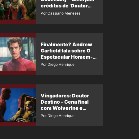
créditos de ‘Doutor
Destino’ é revelada
Por Cassiano Meneses
Finalmente? Andrew
Garfield fala sobre O
Espetacular Homem-
Aranha 3
Por Diego Henrique
Vingadores: Doutor
Destino – Cena final
com Wolverine e
Homem-Aranha de
Por Diego Henrique
Maguire vaza nas
redes