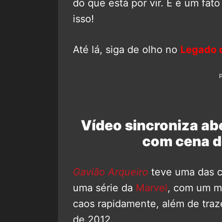
do que está por vir. E é um fat
isso!
Até lá, siga de olho no
Legado 
Vídeo sincroniza ab
com cena d
Gavião Arqueiro
teve uma das c
uma série da
Marvel
, com um m
caos rapidamente, além de traz
de 2012.