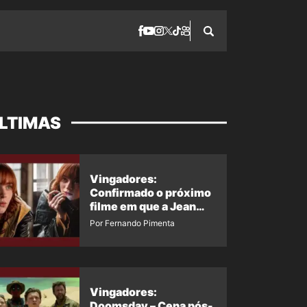
LTIMAS
Vingadores:
Confirmado o próximo
filme em que a Jean
Grey irá aparecer
Por Fernando Pimenta
Vingadores:
Doomsday – Cena pós-