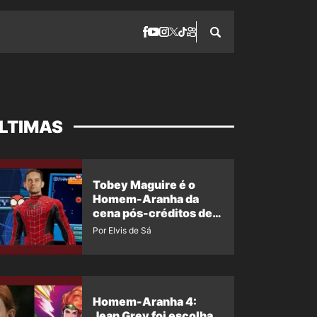
LTIMAS
Tobey Maguire é o
Homem-Aranha da
cena pós-créditos de
Um Novo Dia?
Por Elvis de Sá
Homem-Aranha 4:
Jean Grey foi escolha