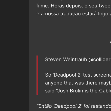
filme. Horas depois, o seu twe
e a nossa tradução estará logo 
Steven Weintraub‏ @co
So ‘Deadpool 2’ test screene
anyone that was there mayb
said “Josh Brolin is the Cab
“Então ‘Deadpool 2’ foi testand