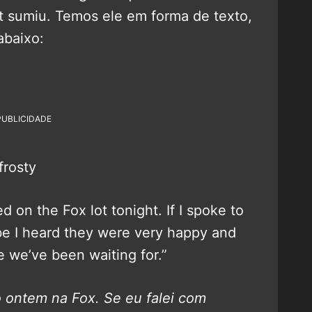
et sumiu. Temos ele em forma de texto,
abaixo:
PUBLICIDADE
lliderfrosty
d on the Fox lot tonight. If I spoke to
e I heard they were very happy and
le we’ve been waiting for.”
o ontem na Fox. Se eu falei com