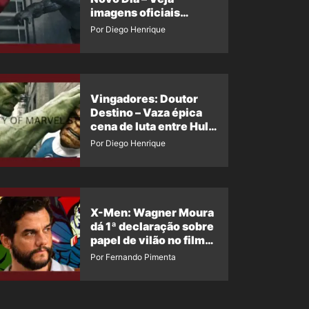
imagens oficiais
descartadas do Hulk
Por Diego Henrique
Cinza no filme
Vingadores: Doutor
Destino – Vaza épica
cena de luta entre Hulk
e o Coisa
Por Diego Henrique
X-Men: Wagner Moura
dá 1ª declaração sobre
papel de vilão no filme
da Marvel
Por Fernando Pimenta