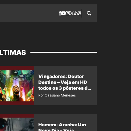
LTIMAS
Vingadores: Doutor
Destino – Veja em HD
todos os 3 pôsteres de
‘Doomsday’ + 1 imagem
Por Cassiano Meneses
oficial com os 26
heróis do filme
Homem-Aranha: Um
Novo Dia – Veja