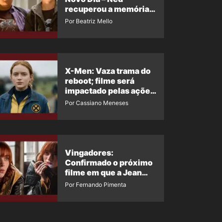
recuperou a memória?
Ator quebra o silêncio
Por Beatriz Mello
X-Men: Vaza trama do
reboot; filme será
impactado pelas ações
de Jean Grey em
Por Cassiano Meneses
Homem-Aranha 4
Vingadores:
Confirmado o próximo
filme em que a Jean
Grey irá aparecer
Por Fernando Pimenta