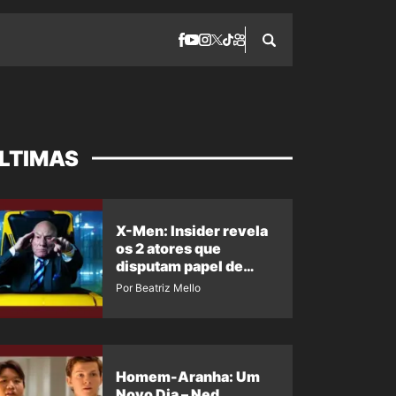
LTIMAS
X-Men: Insider revela
os 2 atores que
disputam papel de
Professor X
Por Beatriz Mello
Homem-Aranha: Um
Novo Dia – Ned